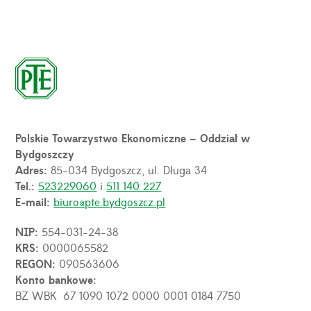
Polskie Towarzystwo Ekonomiczne – Oddział w
Bydgoszczy
Adres:
85-034 Bydgoszcz, ul. Długa 34
Tel.:
523229060
i
511 140 227
E-mail:
biuro@pte.bydgoszcz.pl
NIP:
554-031-24-38
KRS:
0000065582
REGON:
090563606
Konto bankowe:
BZ WBK 67 1090 1072 0000 0001 0184 7750