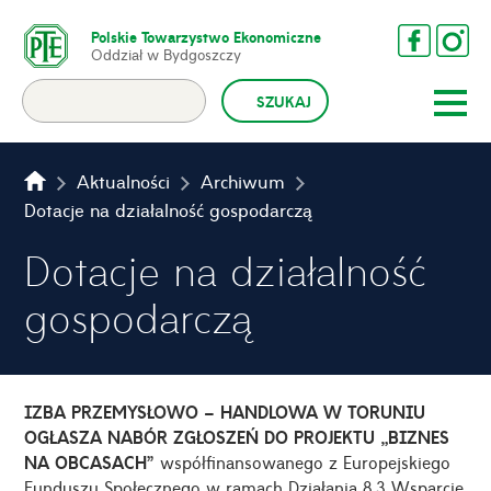
Polskie Towarzystwo Ekonomiczne
Oddział w Bydgoszczy
Aktualności
Archiwum
Dotacje na działalność gospodarczą
Dotacje na działalność
gospodarczą
IZBA PRZEMYSŁOWO – HANDLOWA W TORUNIU
OGŁASZA NABÓR ZGŁOSZEŃ DO PROJEKTU „BIZNES
NA OBCASACH”
współfinansowanego z Europejskiego
Funduszu Społecznego w ramach Działania 8.3 Wsparcie