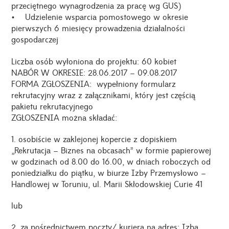
przeciętnego wynagrodzenia za pracę wg GUS)
• Udzielenie wsparcia pomostowego w okresie
pierwszych 6 miesięcy prowadzenia działalności
gospodarczej
Liczba osób wyłoniona do projektu: 60 kobiet
NABÓR W OKRESIE: 28.06.2017 – 09.08.2017
FORMA ZGŁOSZENIA: wypełniony formularz
rekrutacyjny wraz z załącznikami, który jest częścią
pakietu rekrutacyjnego
ZGŁOSZENIA można składać:
1. osobiście w zaklejonej kopercie z dopiskiem
„Rekrutacja – Biznes na obcasach” w formie papierowej
w godzinach od 8.00 do 16.00, w dniach roboczych od
poniedziałku do piątku, w biurze Izby Przemysłowo –
Handlowej w Toruniu, ul. Marii Skłodowskiej Curie 41
lub
2. za pośrednictwem poczty/ kuriera na adres: Izba