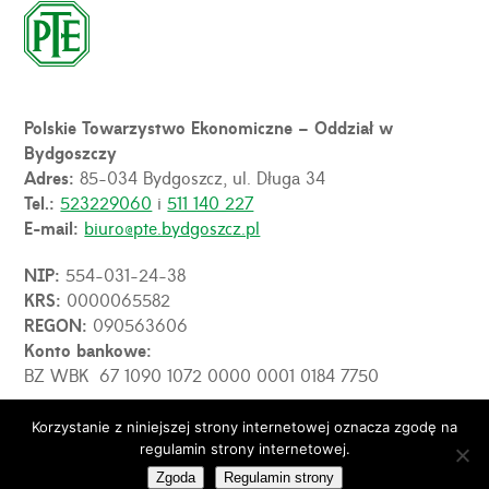
Polskie Towarzystwo Ekonomiczne – Oddział w
Bydgoszczy
Adres:
85-034 Bydgoszcz, ul. Długa 34
Tel.:
523229060
i
511 140 227
E-mail:
biuro@pte.bydgoszcz.pl
NIP:
554-031-24-38
KRS:
0000065582
REGON:
090563606
Konto bankowe:
BZ WBK 67 1090 1072 0000 0001 0184 7750
Korzystanie z niniejszej strony internetowej oznacza zgodę na
OPE
regulamin strony internetowej.
© 2026 PTE Oddział w Bydgoszczy. Wszelkie prawa
zastrzeżone.
Zgoda
Regulamin strony