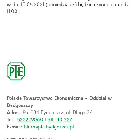
w dn. 10.05.2021 (poniedziałek) będzie czynne do godz.
11:00.
Polskie Towarzystwo Ekonomiczne – Oddział w
Bydgoszczy
Adres:
85-034 Bydgoszcz, ul. Długa 34
Tel.:
523229060
i
511 140 227
E-mail:
biuro@pte.bydgoszcz.pl