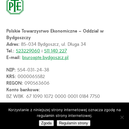
Polskie Towarzystwo Ekonomiczne – Oddział w
Bydgoszczy
Adres:
85-034 Bydgoszcz, ul. Długa 34
Tel.:
523229060
i
511 140 227
E-mail:
biuro@pte.bydgoszcz.pl
NIP:
554-031-24-38
KRS:
0000065582
REGON:
090563606
Konto bankowe:
BZ WBK 67 1090 1072 0000 0001 0184 7750
Korzystanie z niniejszej strony internetowej oznacza zgodę na
OPE
regulamin strony internetowej.
© 2026 PTE Oddział w Bydgoszczy. Wszelkie prawa
zastrzeżone.
Zgoda
Regulamin strony