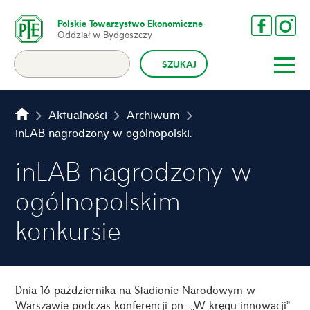
Polskie Towarzystwo Ekonomiczne
Oddział w Bydgoszczy
Aktualności
Archiwum
inLAB nagrodzony w ogólnopolskim konkursie
inLAB nagrodzony w
ogólnopolskim
konkursie
Dnia 16 października na Stadionie Narodowym w
Warszawie podczas konferencji pn. „W kręgu innowacji”