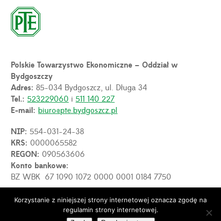
Polskie Towarzystwo Ekonomiczne – Oddział w
Bydgoszczy
Adres:
85-034 Bydgoszcz, ul. Długa 34
Tel.:
523229060
i
511 140 227
E-mail:
biuro@pte.bydgoszcz.pl
NIP:
554-031-24-38
KRS:
0000065582
REGON:
090563606
Konto bankowe:
BZ WBK 67 1090 1072 0000 0001 0184 7750
Korzystanie z niniejszej strony internetowej oznacza zgodę na
OPE
regulamin strony internetowej.
© 2026 PTE Oddział w Bydgoszczy. Wszelkie prawa