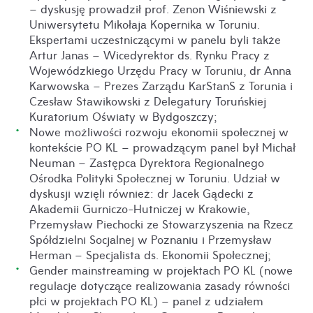
– dyskusję prowadził prof. Zenon Wiśniewski z
Uniwersytetu Mikołaja Kopernika w Toruniu.
Ekspertami uczestniczącymi w panelu byli także
Artur Janas – Wicedyrektor ds. Rynku Pracy z
Wojewódzkiego Urzędu Pracy w Toruniu, dr Anna
Karwowska – Prezes Zarządu KarStanS z Torunia i
Czesław Stawikowski z Delegatury Toruńskiej
Kuratorium Oświaty w Bydgoszczy;
Nowe możliwości rozwoju ekonomii społecznej w
kontekście PO KL – prowadzącym panel był Michał
Neuman – Zastępca Dyrektora Regionalnego
Ośrodka Polityki Społecznej w Toruniu. Udział w
dyskusji wzięli również: dr Jacek Gądecki z
Akademii Gurniczo-Hutniczej w Krakowie,
Przemysław Piechocki ze Stowarzyszenia na Rzecz
Spółdzielni Socjalnej w Poznaniu i Przemysław
Herman – Specjalista ds. Ekonomii Społecznej;
Gender mainstreaming w projektach PO KL (nowe
regulacje dotyczące realizowania zasady równości
płci w projektach PO KL) – panel z udziałem