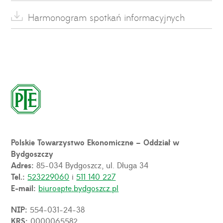
Harmonogram spotkań informacyjnych
Polskie Towarzystwo Ekonomiczne – Oddział w
Bydgoszczy
Adres:
85-034 Bydgoszcz, ul. Długa 34
Tel.:
523229060
i
511 140 227
E-mail:
biuro@pte.bydgoszcz.pl
NIP:
554-031-24-38
KRS:
0000065582