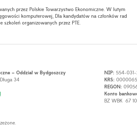
owanych przez Polskie Towarzystwo Ekonomiczne. W lutym
ięgowości komputerowej, Dla kandydatów na członków rad
ące szkoleń organizowanych przez PTE.
iczne – Oddział w Bydgoszczy
NIP:
554-031-
 Długa 34
KRS:
0000065
REGON:
0905
l
Konto bankow
BZ WBK 67 10
zeżone.