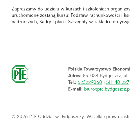
Zapraszamy do udziału w kursach i szkoleniach organiz
uruchomione zostaną kursu: Podstaw rachunkowości i ks
nadzorczych, Kadry i płace. Szczegóły w zakładce dotycz
Polskie Towarzystwo Ekonom
Adres:
85-034 Bydgoszcz, ul.
Tel.:
523229060
i
511 140 227
E-mail:
biuro@pte.bydgoszcz.p
© 2026 PTE Oddział w Bydgoszczy. Wszelkie prawa zastr