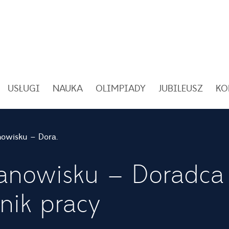
USŁUGI
NAUKA
OLIMPIADY
JUBILEUSZ
KO
Oferta pracy na stanowisku – Doradca zawodowy/Pośrednik pracy
tanowisku – Doradca
ik pracy