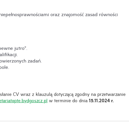
niepełnosprawnościami oraz znajomość zasad równości
ewne jutro”.
fikacji.
powierzonych zadań.
pole.
słanie CV wraz z klauzulą dotyczącą zgodny na przetwarzanie
etariat@pte.bydgoszcz.pl
w terminie do dnia
15.11.2024 r.