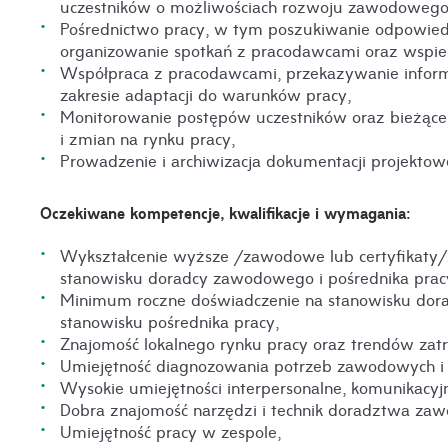
uczestników o możliwościach rozwoju zawodowego
Pośrednictwo pracy, w tym poszukiwanie odpowiedn
organizowanie spotkań z pracodawcami oraz wspier
Współpraca z pracodawcami, przekazywanie informa
zakresie adaptacji do warunków pracy,
Monitorowanie postępów uczestników oraz bieżące a
i zmian na rynku pracy,
Prowadzenie i archiwizacja dokumentacji projektowe
Oczekiwane kompetencje, kwalifikacje i wymagania:
Wykształcenie wyższe /zawodowe lub certyfikaty/
stanowisku doradcy zawodowego i pośrednika prac
Minimum roczne doświadczenie na stanowisku do
stanowisku pośrednika pracy,
Znajomość lokalnego rynku pracy oraz trendów zatr
Umiejętność diagnozowania potrzeb zawodowych i p
Wysokie umiejętności interpersonalne, komunikacyj
Dobra znajomość narzędzi i technik doradztwa za
Umiejętność pracy w zespole,