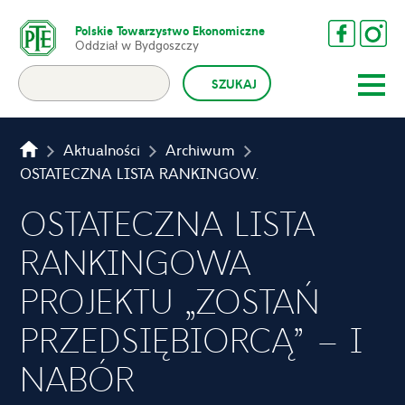
Polskie Towarzystwo Ekonomiczne
Oddział w Bydgoszczy
Aktualności
Archiwum
OSTATECZNA LISTA RANKINGOWA PROJEKTU „ZOSTAŃ PRZEDSIĘBIORCĄ” – I NABÓR
OSTATECZNA LISTA
RANKINGOWA
PROJEKTU „ZOSTAŃ
PRZEDSIĘBIORCĄ” – I
NABÓR