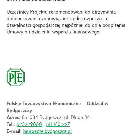
Uczestnicy Projektu rekomendowani do otrzymania
dofinansowania zobowiązani są do rozpoczęcia
działalności gospodarczej najpóźniej do dnia podpisania
Umowy o udzieleniu wsparcia finansowego.
Polskie Towarzystwo Ekonomiczne – Oddział w
Bydgoszczy
Adres:
85-034 Bydgoszcz, ul. Długa 34
Tel.:
523229060
i
511 140 227
E-mail:
biuro@pte.bydgoszcz.pl