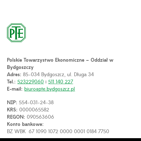
Polskie Towarzystwo Ekonomiczne – Oddział w
Bydgoszczy
Adres:
85-034 Bydgoszcz, ul. Długa 34
Tel.:
523229060
i
511 140 227
E-mail:
biuro@pte.bydgoszcz.pl
NIP:
554-031-24-38
KRS:
0000065582
REGON:
090563606
Konto bankowe:
BZ WBK 67 1090 1072 0000 0001 0184 7750