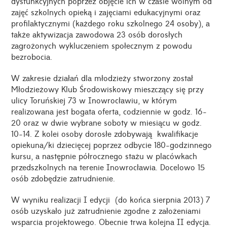
dysfunkcyjnych poprzez objęcie ich w czasie wolnym od
zajęć szkolnych opieką i zajęciami edukacyjnymi oraz
profilaktycznymi (każdego roku szkolnego 24 osoby), a
także aktywizacja zawodowa 23 osób dorosłych
zagrożonych wykluczeniem społecznym z powodu
bezrobocia.
W zakresie działań dla młodzieży stworzony został
Młodzieżowy Klub Środowiskowy mieszczący się przy
ulicy Toruńskiej 73 w Inowrocławiu, w którym
realizowana jest bogata oferta, codziennie w godz. 16-
20 oraz w dwie wybrane soboty w miesiącu w godz.
10-14. Z kolei osoby dorosłe zdobywają kwalifikacje
opiekuna/ki dziecięcej poprzez odbycie 180-godzinnego
kursu, a następnie półrocznego stażu w placówkach
przedszkolnych na terenie Inowrocławia. Docelowo 15
osób zdobędzie zatrudnienie.
W wyniku realizacji I edycji (do końca sierpnia 2013) 7
osób uzyskało już zatrudnienie zgodne z założeniami
wsparcia projektowego. Obecnie trwa kolejna II edycja.