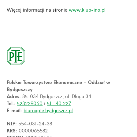
Więcej informacji na stronie
www.klub-ino.pl
Polskie Towarzystwo Ekonomiczne – Oddział w
Bydgoszczy
Adres:
85-034 Bydgoszcz, ul. Długa 34
Tel.:
523229060
i
511 140 227
E-mail:
biuro@pte.bydgoszcz.pl
NIP:
554-031-24-38
KRS:
0000065582