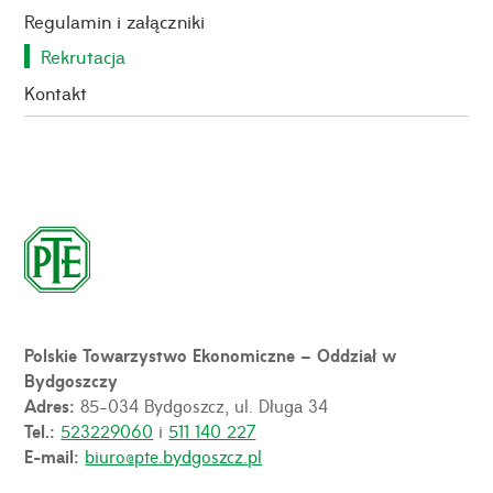
Regulamin i załączniki
Rekrutacja
Kontakt
Polskie Towarzystwo Ekonomiczne – Oddział w
Bydgoszczy
Adres:
85-034 Bydgoszcz, ul. Długa 34
Tel.:
523229060
i
511 140 227
E-mail:
biuro@pte.bydgoszcz.pl