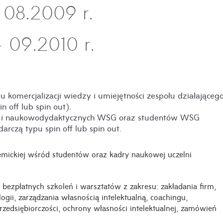
 08.2009 r.
 09.2010 r.
lu komercjalizacji wiedzy i umiejętności zespołu działająceg
n off lub spin out).
ch i naukowodydaktycznych WSG oraz studentów WSG
arczą typu spin off lub spin out.
demickiej wśród studentów oraz kadry naukowej uczelni
bezpłatnych szkoleń i warsztatów z zakresu: zakładania firm,
gii, zarządzania własnością intelektualną, coachingu,
rzedsiębiorczości, ochrony własności intelektualnej, zamówień