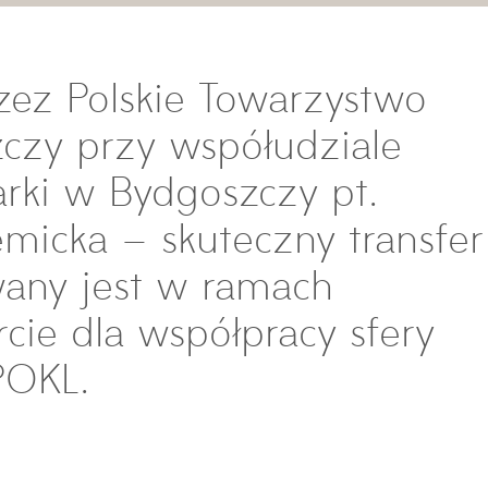
zez Polskie Towarzystwo
zy przy współudziale
rki w Bydgoszczy pt.
emicka – skuteczny transfer
wany jest w ramach
cie dla współpracy sfery
POKL.