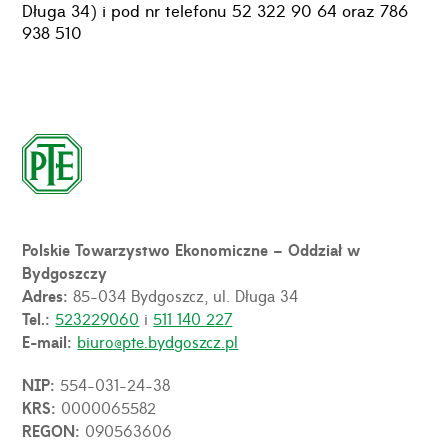
Długa 34) i pod nr telefonu 52 322 90 64 oraz 786
938 510
Polskie Towarzystwo Ekonomiczne – Oddział w
Bydgoszczy
Adres:
85-034 Bydgoszcz, ul. Długa 34
Tel.:
523229060
i
511 140 227
E-mail:
biuro@pte.bydgoszcz.pl
NIP:
554-031-24-38
KRS:
0000065582
REGON:
090563606