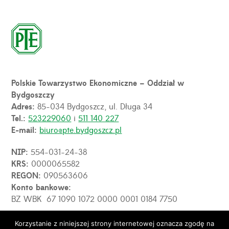
Polskie Towarzystwo Ekonomiczne – Oddział w
Bydgoszczy
Adres:
85-034 Bydgoszcz, ul. Długa 34
Tel.:
523229060
i
511 140 227
E-mail:
biuro@pte.bydgoszcz.pl
NIP:
554-031-24-38
KRS:
0000065582
REGON:
090563606
Konto bankowe:
BZ WBK 67 1090 1072 0000 0001 0184 7750
Korzystanie z niniejszej strony internetowej oznacza zgodę na