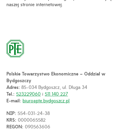
naszej stronie internetowej.
Polskie Towarzystwo Ekonomiczne – Oddział w
Bydgoszczy
Adres:
85-034 Bydgoszcz, ul. Długa 34
Tel.:
523229060
i
511 140 227
E-mail:
biuro@pte.bydgoszcz.pl
NIP:
554-031-24-38
KRS:
0000065582
REGON:
090563606