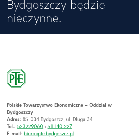
Bydgoszczy będzie
nieczynne.
Polskie Towarzystwo Ekonomiczne – Oddział w
Bydgoszczy
Adres:
85-034 Bydgoszcz, ul. Długa 34
Tel.:
523229060
i
511 140 227
E-mail:
biuro@pte.bydgoszcz.pl