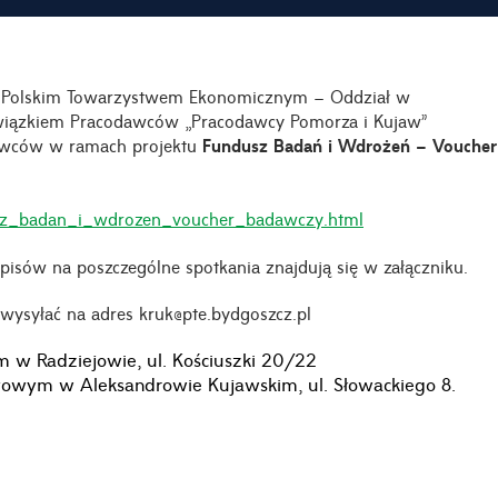
z Polskim Towarzystwem Ekonomicznym – Oddział w
wiązkiem Pracodawców „Pracodawcy Pomorza i Kujaw”
dawców w ramach projektu
Fundusz Badań i Wdrożeń – Voucher
usz_badan_i_wdrozen_voucher_badawczy.html
sów na poszczególne spotkania znajdują się w załączniku.
wysyłać na adres kruk@pte.bydgoszcz.pl
m w Radziejowie, ul. Kościuszki 20/22
atowym w Aleksandrowie Kujawskim, ul. Słowackiego 8.