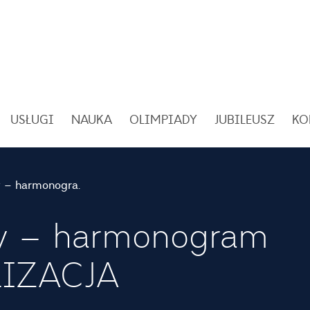
USŁUGI
NAUKA
OLIMPIADY
JUBILEUSZ
KO
Voucher badawczy – harmonogram spotkań – AKTUALIZACJA
y – harmonogram
LIZACJA