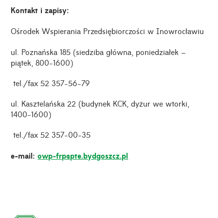
Kontakt i zapisy:
Ośrodek Wspierania Przedsiębiorczości w Inowrocławiu
ul. Poznańska 185 (siedziba główna, poniedziałek –
piątek, 8
00
-16
00
)
tel./fax 52 357-56-79
ul. Kasztelańska 22 (budynek KCK, dyżur we wtorki,
14
00
-16
00
)
tel./fax 52 357-00-35
e-mail:
owp-frp@pte.bydgoszcz.pl