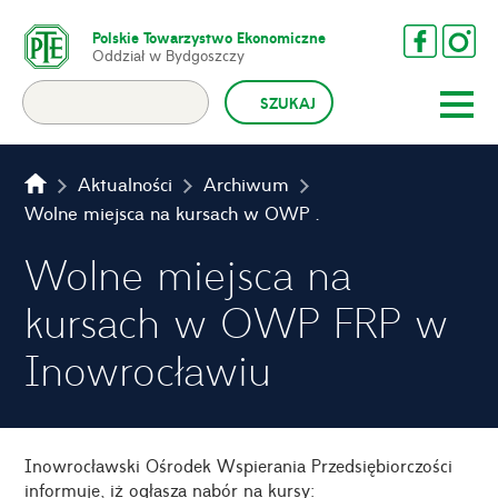
Polskie Towarzystwo Ekonomiczne
Oddział w Bydgoszczy
Aktualności
Archiwum
Wolne miejsca na kursach w OWP FRP w Inowrocławiu
Wolne miejsca na
kursach w OWP FRP w
Inowrocławiu
Inowrocławski Ośrodek Wspierania Przedsiębiorczości
informuje, iż ogłasza nabór na kursy: