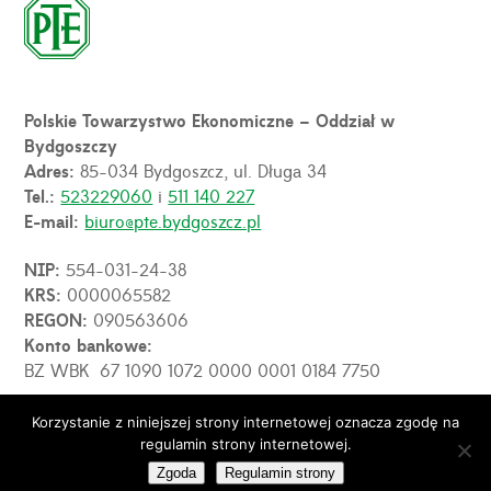
Polskie Towarzystwo Ekonomiczne – Oddział w
Bydgoszczy
Adres:
85-034 Bydgoszcz, ul. Długa 34
Tel.:
523229060
i
511 140 227
E-mail:
biuro@pte.bydgoszcz.pl
NIP:
554-031-24-38
KRS:
0000065582
REGON:
090563606
Konto bankowe:
BZ WBK 67 1090 1072 0000 0001 0184 7750
Korzystanie z niniejszej strony internetowej oznacza zgodę na
OPE
regulamin strony internetowej.
© 2026 PTE Oddział w Bydgoszczy. Wszelkie prawa
zastrzeżone.
Zgoda
Regulamin strony