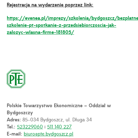
Rejestracja na wydarzenie poprzez link:
https://evenea.pl/imprezy/szkolenia/bydgoszcz/bezplatn
szkolenie-pt-spotkanie-z-przedsiebiorczoscia-jak-
zalozyc-wlasna-firme-181805/
Polskie Towarzystwo Ekonomiczne – Oddział w
Bydgoszczy
Adres:
85-034 Bydgoszcz, ul. Długa 34
Tel.:
523229060
i
511 140 227
E-mail:
biuro@pte.bydgoszcz.pl