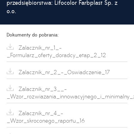
przedsiębiorstwa: Lifocolor Farbplast Sp. z
o.o.
Dokumenty do pobrania:
Zalacznik_nr_1_-
_Formularz_oferty_doradcy_etap_2_12
Zalacznik_nr_2_-_Oswiadczenie_17
Zalacznik_nr_3__-
_Wzor_rozwiazania_innowacyjnego_i_minimalny_
Zalacznik_nr_4_-
_Wzor_skroconego_raportu_16