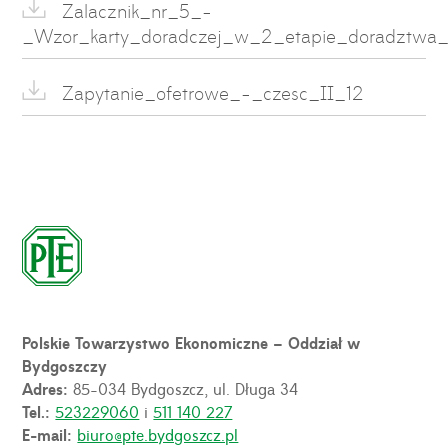
Zalacznik_nr_5_-
_Wzor_karty_doradczej_w_2_etapie_doradztwa_
Zapytanie_ofetrowe_-_czesc_II_12
Polskie Towarzystwo Ekonomiczne – Oddział w
Bydgoszczy
Adres:
85-034 Bydgoszcz, ul. Długa 34
Tel.:
523229060
i
511 140 227
E-mail:
biuro@pte.bydgoszcz.pl