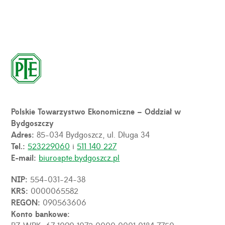
Polskie Towarzystwo Ekonomiczne – Oddział w
Bydgoszczy
Adres:
85-034 Bydgoszcz, ul. Długa 34
Tel.:
523229060
i
511 140 227
E-mail:
biuro@pte.bydgoszcz.pl
NIP:
554-031-24-38
KRS:
0000065582
REGON:
090563606
Konto bankowe: