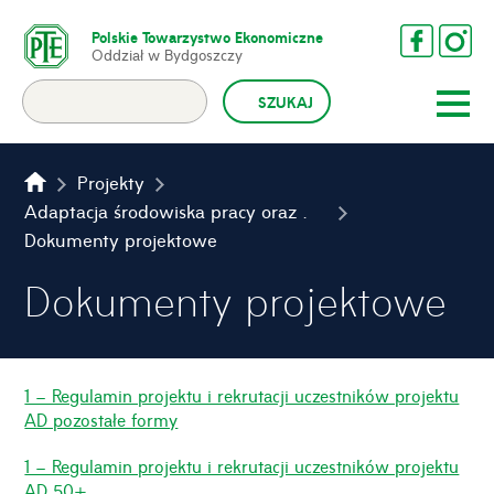
Polskie Towarzystwo Ekonomiczne
Oddział w Bydgoszczy
Projekty
Adaptacja środowiska pracy oraz wprowadzenie elastycznych form zatrudnienia w Urzędzie Gminy Aleksandrów Kujawski
Dokumenty projektowe
Dokumenty projektowe
1 – Regulamin projektu i rekrutacji uczestników projektu
AD pozostałe formy
1 – Regulamin projektu i rekrutacji uczestników projektu
AD 50+