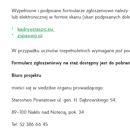
Wypełnione i podpisane formularze zgłoszeniowe należy s
lub elektronicznej w formie skanu (skan podpisanych do
kadry@staszic.eu
,
zspa@wp.pl
.
W przypadku uczniów niepełnoletnich wymagane jest po
Formularz zgłoszeniowy na staż dostępny jest do pobrani
Biuro projektu
mieści się w siedzibie organu prowadzącego:
Starostwo Powiatowe ul. gen. H. Dąbrowskiego 54,
89–100 Nakło nad Notecią, pok. 34
Tel: 52 386 66 45