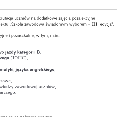
krutacja uczniów na dodatkowe zajęcia pozalekcyjne i
ektu „Szkoła zawodowa świadomym wyborem – III edycja”.
jne i pozaszkolne, w tym, m.in.:
,
wo jazdy kategorii B
,
owego
(TOEIC),
atyki, języka angielskiego
,
czowe,
 wiedzy zawodowej uczniów,
arczego.
pne są do pobrania poniżej: