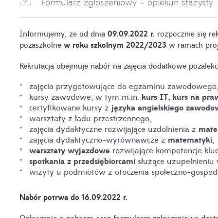
Formularz zgłoszeniowy - opiekun stażysty
Informujemy, że od dnia
09
.09.2022 r.
rozpocznie się re
pozaszkolne
w roku szkolnym 2022/2023
w ramach proj
Rekrutacja obejmuje nabór na zajęcia dodatkowe pozalekcy
zajęcia przygotowujące do egzaminu zawodowego
kurs IT, kurs na pra
kursy zawodowe, w tym m.in.
języka angielskiego zawod
certyfikowane kursy z
warsztaty z ładu przestrzennego,
matem
zajęcia dydaktyczne rozwijające uzdolnienia z
matematyki
zajęcia dydaktyczno-wyrównawcze z
,
warsztaty wyjazdowe
rozwijające kompetencje klu
spotkania z przedsiębiorcami
służące uzupełnieniu
wizyty u podmiotów z otoczenia społeczno-gospod
Nabór potrwa do 16.09.2022 r.
Ogłoszenie o naborze oraz formularze zgłoszeniowe dostę