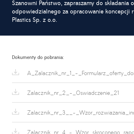
Szanowni Państwo, zapraszamy do składania o
odpowiedzialnego za opracowanie koncepcji r
Plastics Sp. z o.o.
Dokumenty do pobrania:
A_Zalacznik_nr_1_-_Formularz_oferty_d
Zalacznik_nr_2_-_Oswiadczenie_21
Zalacznik_nr_3__-_Wzor_rozwiazania_in
Zalacznik_nr_4_-_Wzor_skroconego_rap