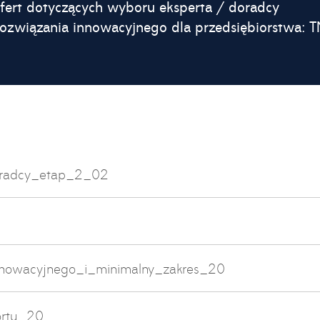
fert dotyczących wyboru eksperta / doradcy
ozwiązania innowacyjnego dla przedsiębiorstwa: 
oradcy_etap_2_02
nowacyjnego_i_minimalny_zakres_20
ortu_20