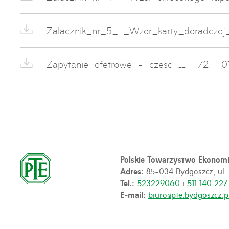
Zalacznik_nr_5_-_Wzor_karty_doradcze
Zapytanie_ofetrowe_-_czesc_II__72__0
Polskie Towarzystwo Ekonom
Adres:
85-034 Bydgoszcz, ul.
Tel.:
523229060
i
511 140 227
E-mail:
biuro@pte.bydgoszcz.p