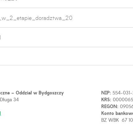
j_w_2_etapie_doradztwa_20
1
iczne – Oddział w Bydgoszczy
NIP:
554-031-
 Długa 34
KRS:
0000065
REGON:
0905
l
Konto bankow
BZ WBK 67 10