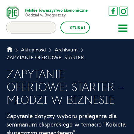
Polskie Towarzystwo Ekonomiczne
Oddział w Bydgoszczy
Aktualności
Archiwum
ZAPYTANIE OFERTOWE: STARTER – MŁODZI W BIZNESIE
ZAPYTANIE
OFERTOWE: STARTER –
MŁODZI W BIZNESIE
Zapytanie dotyczy wyboru prelegenta dla
seminarium eksperckiego w temacie "Kobieta
skutecznym menedżerem".