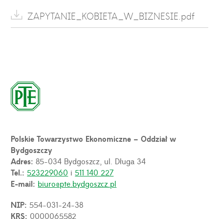
ZAPYTANIE_KOBIETA_W_BIZNESIE.pdf
Polskie Towarzystwo Ekonomiczne – Oddział w
Bydgoszczy
Adres:
85-034 Bydgoszcz, ul. Długa 34
Tel.:
523229060
i
511 140 227
E-mail:
biuro@pte.bydgoszcz.pl
NIP:
554-031-24-38
KRS:
0000065582