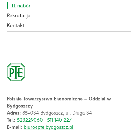
II nabór
Rekrutacja
Kontakt
Polskie Towarzystwo Ekonomiczne – Oddział w
Bydgoszczy
Adres:
85-034 Bydgoszcz, ul. Długa 34
Tel.:
523229060
i
511 140 227
E-mail:
biuro@pte.bydgoszcz.pl