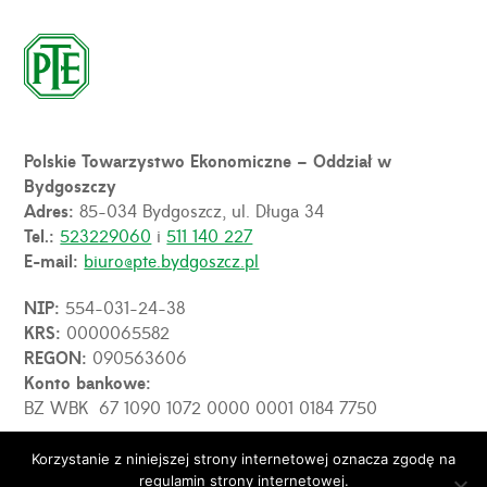
Polskie Towarzystwo Ekonomiczne – Oddział w
Bydgoszczy
Adres:
85-034 Bydgoszcz, ul. Długa 34
Tel.:
523229060
i
511 140 227
E-mail:
biuro@pte.bydgoszcz.pl
NIP:
554-031-24-38
KRS:
0000065582
REGON:
090563606
Konto bankowe:
BZ WBK 67 1090 1072 0000 0001 0184 7750
Korzystanie z niniejszej strony internetowej oznacza zgodę na
regulamin strony internetowej.
© 2026 PTE Oddział w Bydgoszczy. Wszelkie prawa