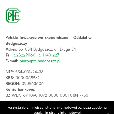
Polskie Towarzystwo Ekonomiczne – Oddział w
Bydgoszczy
Adres:
85-034 Bydgoszcz, ul. Długa 34
Tel.:
523229060
i
511 140 227
E-mail:
biuro@pte.bydgoszcz.pl
NIP:
554-031-24-38
KRS:
0000065582
REGON:
090563606
Konto bankowe:
BZ WBK 67 1090 1072 0000 0001 0184 7750
Korzystanie z niniejszej strony internetowej oznacza zgodę na
regulamin strony internetowej.
© 2026 PTE Oddział w Bydgoszczy. Wszelkie prawa