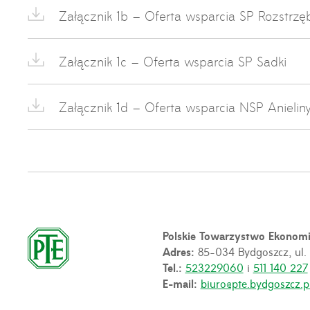
Załącznik 1b – Oferta wsparcia SP Rozstrz
Załącznik 1c – Oferta wsparcia SP Sadki
Załącznik 1d – Oferta wsparcia NSP Anielin
Polskie Towarzystwo Ekonom
Adres:
85-034 Bydgoszcz, ul.
Tel.:
523229060
i
511 140 227
E-mail:
biuro@pte.bydgoszcz.p