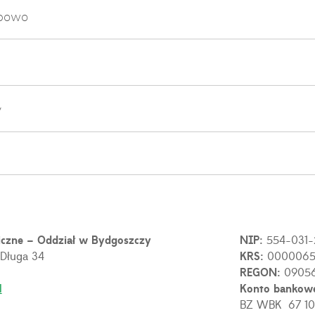
ębowo
y
iczne – Oddział w Bydgoszczy
NIP:
554-031-
 Długa 34
KRS:
0000065
REGON:
0905
l
Konto bankow
BZ WBK 67 10