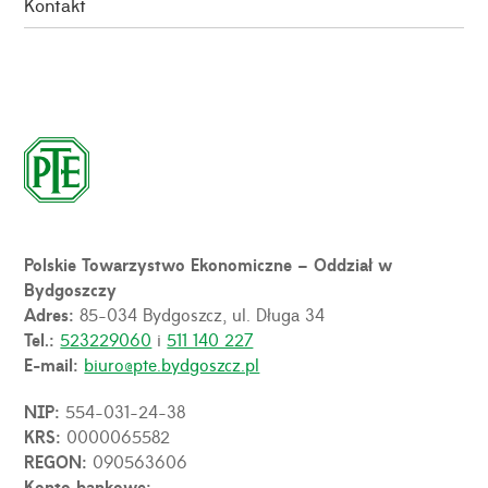
Kontakt
Polskie Towarzystwo Ekonomiczne – Oddział w
Bydgoszczy
Adres:
85-034 Bydgoszcz, ul. Długa 34
Tel.:
523229060
i
511 140 227
E-mail:
biuro@pte.bydgoszcz.pl
NIP:
554-031-24-38
KRS:
0000065582
REGON:
090563606
Konto bankowe: