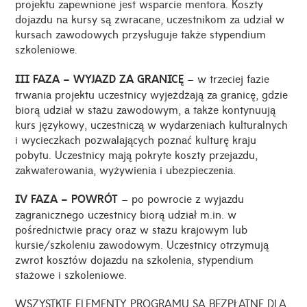
projektu zapewnione jest wsparcie mentora. Koszty
dojazdu na kursy są zwracane, uczestnikom za udział w
kursach zawodowych przysługuje także stypendium
szkoleniowe.
III FAZA – WYJAZD ZA GRANICĘ
– w trzeciej fazie
trwania projektu uczestnicy wyjeżdżają za granicę, gdzie
biorą udział w stażu zawodowym, a także kontynuują
kurs językowy, uczestniczą w wydarzeniach kulturalnych
i wycieczkach pozwalających poznać kulturę kraju
pobytu. Uczestnicy mają pokryte koszty przejazdu,
zakwaterowania, wyżywienia i ubezpieczenia.
IV FAZA – POWRÓT
– po powrocie z wyjazdu
zagranicznego uczestnicy biorą udział m.in. w
pośrednictwie pracy oraz w stażu krajowym lub
kursie/szkoleniu zawodowym. Uczestnicy otrzymują
zwrot kosztów dojazdu na szkolenia, stypendium
stażowe i szkoleniowe.
WSZYSTKIE ELEMENTY PROGRAMU SĄ BEZPŁATNE DLA