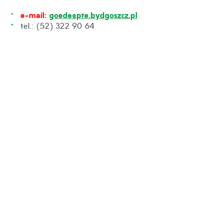
e-mail:
goede@pte.bydgoszcz.pl
tel.: (52) 322 90 64