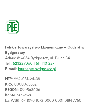
Polskie Towarzystwo Ekonomiczne – Oddział w
Bydgoszczy
Adres:
85-034 Bydgoszcz, ul. Długa 34
Tel.:
523229060
i
511 140 227
E-mail:
biuro@pte.bydgoszcz.pl
NIP:
554-031-24-38
KRS:
0000065582
REGON:
090563606
Konto bankowe:
BZ WBK 67 1090 1072 0000 0001 0184 7750