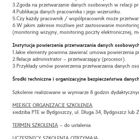
3.Zgoda na przetwarzanie danych osobowych w relacji p
4.Publikacja danych pracownika i jego wizerunku.
5.Czy każdy pracownik / współpracownik może przetwa
6.W jakim zakresie możliwe jest zastosowanie monitor
(monitoring wizyjny, monitoring poczty elektronicznej, m
Instytucja powierzenia przetwarzania danych osobowyc
1.Jakie elementy powinna zawierać umowa powierzenia p
2.Relacje administrator – przetwarzający (procesor).
3.Przykłady umów powierzenia przetwarzania danych os
Środki techniczne i organizacyjne bezpieczeństwa dan
Szkolenie realizowane w wymiarze 8 godzin dydaktyczny
MIEJSCE ORGANIZACJI SZKOLENIA
siedziba PTE w Bydgoszczy, ul. Długa 34, Bydgoszcz lub
TERMIN SZKOLENIA
– do ustalenia
UCZESTNICY SZKOLENIA OTRZYMAJĄ