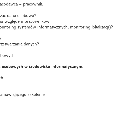
racodawca – pracownik.
rzać dane osobowe?
ingu względem pracowników
onitoring systemów informatycznych, monitoring lokalizacji)?
h
rzetwarzania danych?
obowych.
ych osobowych w środowisku informatycznym.
ch.
 Zamawiającego szkolenie