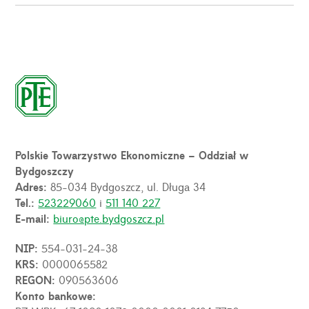
Polskie Towarzystwo Ekonomiczne – Oddział w
Bydgoszczy
Adres:
85-034 Bydgoszcz, ul. Długa 34
Tel.:
523229060
i
511 140 227
E-mail:
biuro@pte.bydgoszcz.pl
NIP:
554-031-24-38
KRS:
0000065582
REGON:
090563606
Konto bankowe: