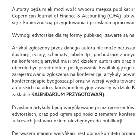
Autorzy będą mieli możliwość wyboru miejsca publikacji
Copernican Journal of Finance & Accounting (CJFA) lub 
się z koniecznością przygotowania i przesłania opracowan
Wymogi edytorskie dla tej formy publikacji zawarte są na
Artykuł zgłoszony przez danego autora nie może naruszać
ilustracji, ryciny, schematy, tabele itp., pochodzące z in
na konferencję artykuł musi być dziełem autorskim oraz 
obecnie być przedmiotem postępowania kwalifikującego d
zarejestrowaniu zgłoszenia na konferencję, artykuły powi
konferencje@pte.bydgoszcz.pl oraz w wersji wydrukowan
autorskich na adres korespondencyjny zawarty w dziale
K
zakładce
KALENDARIUM PRZYGOTOWAŃ).
Przesłane artykuły będą weryfikowane przez recenzentó
edytorskich, oraz pod kątem spójności z tematem konfere
zakresach jest warunkiem niezbędnym do publikacji.
Pierwszym etapem weryfikacji jest opinia komitetu organ