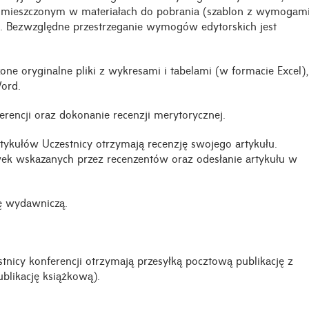
umieszczonym w materiałach do pobrania (szablon z wymogam
. Bezwzględne przestrzeganie wymogów edytorskich jest
one oryginalne pliki z wykresami i tabelami (w formacie Excel),
Word.
rencji oraz dokonanie recenzji merytorycznej.
tykułów Uczestnicy otrzymają recenzję swojego artykułu.
wek wskazanych przez recenzentów oraz odesłanie artykułu w
ę wydawniczą.
nicy konferencji otrzymają przesyłką pocztową publikację z
likację książkową).