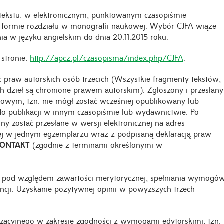
 tekstu: w elektronicznym, punktowanym czasopiśmie
w formie rozdziału w monografii naukowej. Wybór CJFA wiąże
ia w języku angielskim do dnia 20.11.2015 roku.
 stronie:
http://apcz.pl/czasopisma/index.php/CJFA
.
 praw autorskich osób trzecich (Wszystkie fragmenty tekstów,
nych dzieł są chronione prawem autorskim). Zgłoszony i przesłany
nowym, tzn. nie mógł zostać wcześniej opublikowany lub
o publikacji w innym czasopiśmie lub wydawnictwie. Po
nny zostać przesłane w wersji elektronicznej na adres
ej w jednym egzemplarzu wraz z podpisaną deklaracją praw
ONTAKT
(zgodnie z terminami określonymi w
w pod względem zawartości merytorycznej, spełniania wymogó
ncji. Uzyskanie pozytywnej opinii w powyższych trzech
izacyjnego w zakresie zgodności z wymogami edytorskimi, tzn.