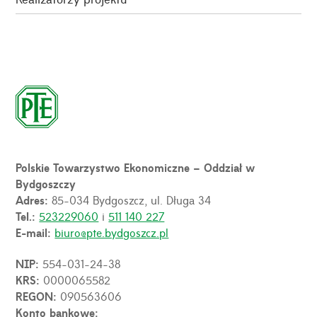
Polskie Towarzystwo Ekonomiczne – Oddział w
Bydgoszczy
Adres:
85-034 Bydgoszcz, ul. Długa 34
Tel.:
523229060
i
511 140 227
E-mail:
biuro@pte.bydgoszcz.pl
NIP:
554-031-24-38
KRS:
0000065582
REGON:
090563606
Konto bankowe: