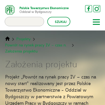
Polskie Towarzystwo Ekonomiczne
Oddział w Bydgoszczy
Projekty
Powrót na rynek pracy IV – czas na nowy start
Założenia projektu
Założenia projektu
Projekt „Powrót na rynek pracy IV – czas na
nowy start” realizowany jest przez Polskie
Towarzystwo Ekonomiczne - Oddział w
Bydgoszczy w partnerstwie z Powiatowym
Urzędem Pracy w Bydgoszczy w ramach