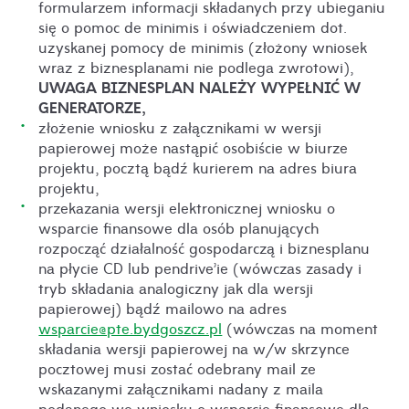
formularzem informacji składanych przy ubieganiu
się o pomoc
de minimis
i oświadczeniem dot.
uzyskanej pomocy
de minimis
(złożony wniosek
wraz z biznesplanami nie podlega zwrotowi),
UWAGA BIZNESPLAN NALEŻY WYPEŁNIĆ W
GENERATORZE,
złożenie wniosku z załącznikami w wersji
papierowej może nastąpić osobiście w biurze
projektu, pocztą bądź kurierem na adres biura
projektu,
przekazania wersji elektronicznej wniosku o
wsparcie finansowe dla osób planujących
rozpocząć działalność gospodarczą i biznesplanu
na płycie CD lub pendrive’ie (wówczas zasady i
tryb składania analogiczny jak dla wersji
papierowej) bądź mailowo na adres
wsparcie@pte.bydgoszcz.pl
(wówczas na moment
składania wersji papierowej na w/w skrzynce
pocztowej musi zostać odebrany mail ze
wskazanymi załącznikami nadany z maila
podanego we wniosku o wsparcie finansowe dla