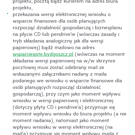
projektu, pocztą bądź kurierem na adres biura
projektu,
przekazania wersji elektronicznej wniosku o
wsparcie finansowe dla osób planujących
rozpocząć działalność gospodarczą i biznesplanu
na płycie CD lub pendrive’ie (wówczas zasady i
tryb składania analogiczny jak dla wersji
papierowej) bądź mailowo na adres
wsparcie@pte.bydgoszcz.pl
(wówczas na moment
składania wersji papierowej na w/w skrzynce
pocztowej musi zostać odebrany mail ze
wskazanymi załącznikami nadany z maila
podanego we wniosku o wsparcie finansowe dla
osób planujących rozpocząć działalność
gospodarczą), przy czym jako moment wpływu
wniosku w wersji papierowej i elektronicznej
(dotyczy płyty CD i pendrive’a) przyjmuje się
moment wpływu wniosku do biura projektu (a nie
moment nadania), natomiast jako moment
wpływu wniosku w wersji elektronicznej (na
mail’a) przyjmuje się moment wpływu maila z