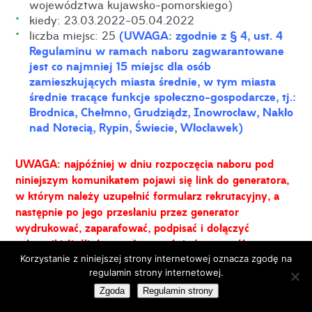
województwa kujawsko-pomorskiego)
kiedy: 23.03.2022-05.04.2022
(UWAGA: zgodnie z § 4, ust. 4
liczba miejsc: 25
Regulaminu w ramach naboru zagwarantowane
jest co najmniej 15 miejsc dla osób
zamieszkujących miasta średnie, w tym miasta
średnie tracące funkcje społeczno-gospodarcze, tj.:
Brodnica, Chełmno, Grudziądz, Inowrocław, Nakło
nad Notecią, Rypin, Świecie, Włocławek)
UWAGA: najpóźniej w dniu rozpoczęcia naboru pod
niniejszym komunikatem pojawi się link do generatora,
w którym należy uzupełnić formularz rekrutacyjny, a
następnie po jego przesłaniu przez generator
wydrukować, zaparafować, podpisać i dołączyć
załączniki (jeśli dotyczy) oraz złożyć w sposób
dopuszczalny regulaminem, tj.
Korzystanie z niniejszej strony internetowej oznacza zgodę na
OPE
regulamin strony internetowej.
osobiście w punkcie rekrutacyjnym: ul. Długa 34,
Zgoda
Regulamin strony
85-034 Bydgoszcz