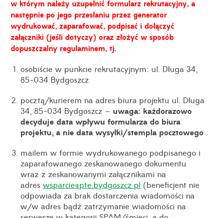
w którym należy uzupełnić formularz rekrutacyjny, a
następnie po jego przesłaniu przez generator
wydrukować, zaparafować, podpisać i dołączyć
załączniki (jeśli dotyczy) oraz złożyć w sposób
dopuszczalny regulaminem, tj.
osobiście w punkcie rekrutacyjnym: ul. Długa 34,
85-034 Bydgoszcz
pocztą/kurierem na adres biura projektu ul. Długa
uwaga: każdorazowo
34, 85-034 Bydgoszcz –
decyduje data wpływu formularza do biura
projektu, a nie data wysyłki/stempla pocztowego
mailem w formie wydrukowanego podpisanego i
zaparafowanego zeskanowanego dokumentu
wraz z zeskanowanymi załącznikami na
adres
wsparcie@pte.bydgoszcz.pl
(beneficjent nie
odpowiada za brak dostarczenia wiadomości na
w/w adres bądź zatrzymanie wiadomości na
serwerze w kategorii SPAM/śmieci, a do