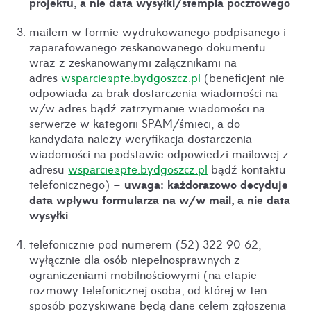
projektu, a nie data wysyłki/stempla pocztowego
mailem w formie wydrukowanego podpisanego i
zaparafowanego zeskanowanego dokumentu
wraz z zeskanowanymi załącznikami na
adres
wsparcie@pte.bydgoszcz.pl
(beneficjent nie
odpowiada za brak dostarczenia wiadomości na
w/w adres bądź zatrzymanie wiadomości na
serwerze w kategorii SPAM/śmieci, a do
kandydata należy weryfikacja dostarczenia
wiadomości na podstawie odpowiedzi mailowej z
adresu
wsparcie@pte.bydgoszcz.pl
bądź kontaktu
uwaga: każdorazowo decyduje
telefonicznego) –
data wpływu formularza na w/w mail, a nie data
wysyłki
telefonicznie pod numerem (52) 322 90 62,
wyłącznie dla osób niepełnosprawnych z
ograniczeniami mobilnościowymi (na etapie
rozmowy telefonicznej osoba, od której w ten
sposób pozyskiwane będą dane celem zgłoszenia