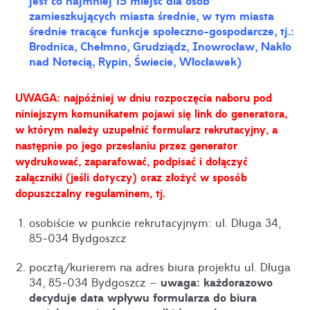
jest co najmniej 15 miejsc dla osób
zamieszkujących miasta średnie, w tym miasta
średnie tracące funkcje społeczno-gospodarcze, tj.:
Brodnica, Chełmno, Grudziądz, Inowrocław, Nakło
nad Notecią, Rypin, Świecie, Włocławek)
UWAGA: najpóźniej w dniu rozpoczęcia naboru pod
niniejszym komunikatem pojawi się link do generatora,
w którym należy uzupełnić formularz rekrutacyjny, a
następnie po jego przesłaniu przez generator
wydrukować, zaparafować, podpisać i dołączyć
załączniki (jeśli dotyczy) oraz złożyć w sposób
dopuszczalny regulaminem, tj.
osobiście w punkcie rekrutacyjnym: ul. Długa 34,
85-034 Bydgoszcz
pocztą/kurierem na adres biura projektu ul. Długa
uwaga: każdorazowo
34, 85-034 Bydgoszcz –
decyduje data wpływu formularza do biura