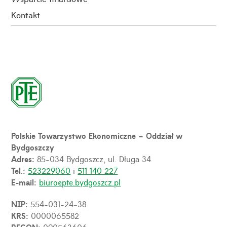
Kontakt
Polskie Towarzystwo Ekonomiczne – Oddział w
Bydgoszczy
Adres:
85-034 Bydgoszcz, ul. Długa 34
Tel.:
523229060
i
511 140 227
E-mail:
biuro@pte.bydgoszcz.pl
NIP:
554-031-24-38
KRS:
0000065582