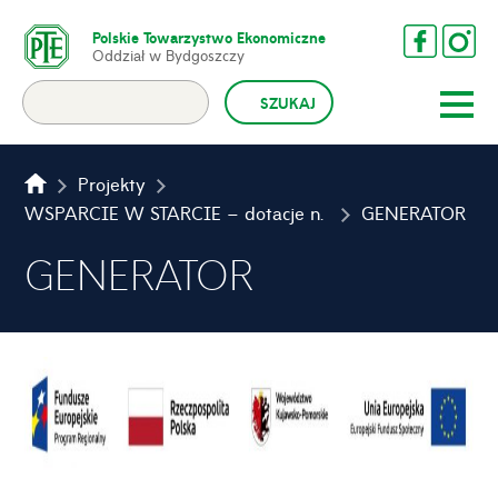
Polskie Towarzystwo Ekonomiczne
Oddział w Bydgoszczy
Projekty
WSPARCIE W STARCIE – dotacje na samozatrudnienie dla mieszkańców województwa kujawsko-pomorskiego
GENERATOR
GENERATOR