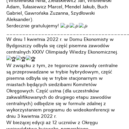
(Wiśniewska Nina, Zielaskiewicz Jan, Wiśniewski
Adam, Tułasiewicz Marcel, Mendel Jakub, Buch
Gabriel, Gawrońska Zuzanna, Szydłowski
Aleksander).
Serdecznie gratulujemy!
______________________________________
W dniu 1 kwietnia 2022 r. w Domu Ekonomisty w
Bydgoszczy odbyła się część pisemna zawodów
centralnych XXXV Olimpiady Wiedzy Ekonomicznej.
W związku z tym, że tegoroczne zawody centralne
są przeprowadzane w trybie hybrydowym, część
pisemna odbyła się w trybie stacjonarnym w
miastach będących siedzibami Komitetów
Okręgowych. Część ustna (dla uczestników
zakwalifikowanych do drugiego etapu zawodów
centralnych) odbędzie się w formule zdalnej z
wykorzystaniem programu do wideokonferencji w
dniu 3 kwietnia 2022 r.
W bieżącej edycji aż 12 uczniów z Okręgu
województwa kujawsko-pomorskiego