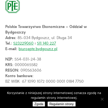
Polskie Towarzystwo Ekonomiczne – Oddział w
Bydgoszczy
Adres:
85-034 Bydgoszcz, ul. Długa 34
Tel.:
523229060
i
511 140 227
E-mail:
biuro@pte.bydgoszcz.pl
NIP:
554-031-24-38
KRS:
0000065582
REGON:
090563606
Konto bankowe:
BZ WBK 67 1090 1072 0000 0001 0184 7750
Korzystanie z niniejszej strony internetowej oznacza zgodę na
OPE
regulamin strony internetowej.
© 2026 PTE Oddział w Bydgoszczy. Wszelkie prawa
zastrzeżone.
Zgoda
Regulamin strony