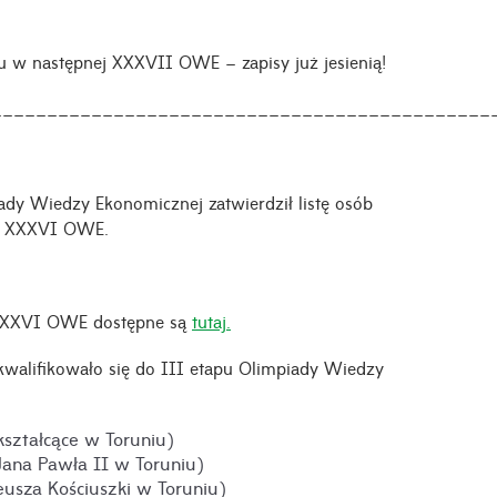
łu w następnej XXXVII OWE – zapisy już jesienią!
_____________________________________________
dy Wiedzy Ekonomicznej zatwierdził listę osób
h) XXXVI OWE.
 XXXVI OWE dostępne są
tutaj.
alifikowało się do III etapu Olimpiady Wiedzy
kształcące w Toruniu)
Jana Pawła II w Toruniu)
eusza Kościuszki w Toruniu)