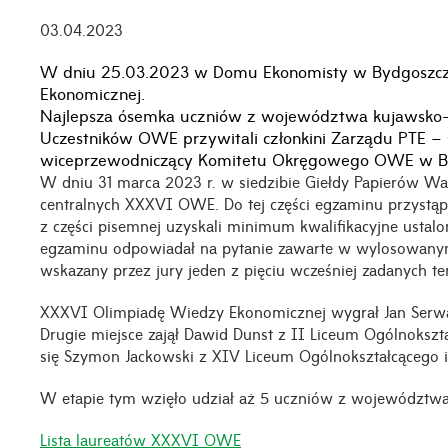
03.04.2023
W dniu 25.03.2023 w Domu Ekonomisty w Bydgoszczy
Ekonomicznej.
Najlepsza ósemka uczniów z województwa kujawsko-p
Uczestników OWE przywitali członkini Zarządu PTE 
wiceprzewodniczący Komitetu Okręgowego OWE w By
W dniu 31 marca 2023 r. w siedzibie Giełdy Papierów W
centralnych XXXVI OWE. Do tej części egzaminu przystąpil
z części pisemnej uzyskali minimum kwalifikacyjne ustalo
egzaminu odpowiadał na pytanie zawarte w wylosowanym 
wskazany przez jury jeden z pięciu wcześniej zadanych te
XXXVI Olimpiadę Wiedzy Ekonomicznej wygrał Jan Serwa
Drugie miejsce zajął Dawid Dunst z II Liceum Ogólnokszta
się Szymon Jackowski z XIV Liceum Ogólnokształcącego i
W etapie tym wzięło udział aż 5 uczniów z województwa 
Lista laureatów XXXVI OWE