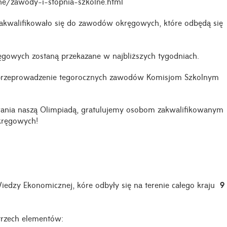
olne/zawody-i-stopnia-szkolne.html
kwalifikowało się do zawodów okręgowych, które odbędą się
gowych zostaną przekazane w najbliższych tygodniach.
przeprowadzenie tegorocznych zawodów Komisjom Szkolnym
wania naszą Olimpiadą, gratulujemy osobom zakwalifikowanym
kręgowych!
dzy Ekonomicznej, kóre odbyły się na terenie całego kraju
9
 trzech elementów: