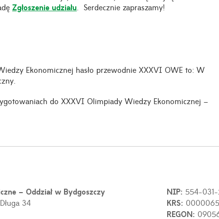
ładę
Zgłoszenie udziału
. Serdecznie zapraszamy!
 Wiedzy Ekonomicznej hasło przewodnie XXXVI OWE to: W
czny.
przygotowaniach do XXXVI Olimpiady Wiedzy Ekonomicznej –
iczne – Oddział w Bydgoszczy
NIP:
554-031-
 Długa 34
KRS:
0000065
REGON:
0905