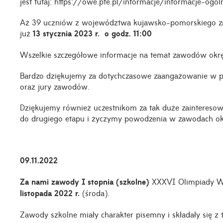
jest tutaj: https://owe.pte.pl/informacje/informacje-og
Aż 39 uczniów z województwa kujawsko-pomorskiego za
już
13 stycznia 2023 r. o godz. 11:00
Wszelkie szczegółowe informacje na temat zawodów okrę
Bardzo dziękujemy za dotychczasowe zaangażowanie w 
oraz jury zawodów.
Dziękujemy również uczestnikom za tak duże zaintereso
do drugiego etapu i życzymy powodzenia w zawodach o
09.11.2022
Za nami zawody I stopnia (szkolne)
XXXVI Olimpiady Wie
listopada 2022 r.
(środa).
Zawody szkolne miały charakter pisemny i składały się z