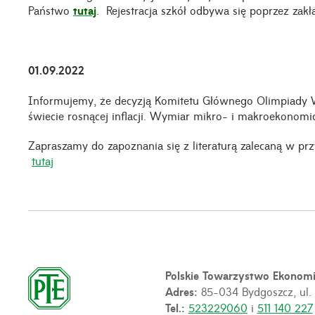
Państwo
tutaj
. Rejestracja szkół odbywa się poprzez zak
01.09.2022
Informujemy, że decyzją Komitetu Głównego Olimpiady
świecie rosnącej inflacji. Wymiar mikro- i makroekonomi
Zapraszamy do zapoznania się z literaturą zalecaną w 
tutaj
Polskie Towarzystwo Ekonom
Adres:
85-034 Bydgoszcz, ul.
Tel.:
523229060
i
511 140 227