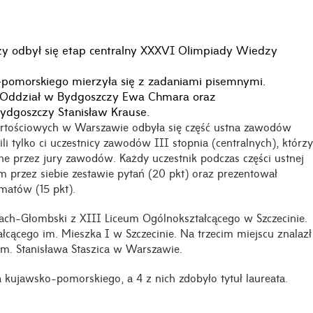
 odbył się etap centralny XXXVI Olimpiady Wiedzy
omorskiego mierzyła się z zadaniami pisemnymi.
– Oddział w Bydgoszczy Ewa Chmara oraz
dgoszczy Stanisław Krause.
artościowych w Warszawie odbyła się część ustna zawodów
i tylko ci uczestnicy zawodów III stopnia (centralnych), którzy
ne przez jury zawodów. Każdy uczestnik podczas części ustnej
przez siebie zestawie pytań (20 pkt) oraz prezentował
matów (15 pkt).
ch-Głombski z XIII Liceum Ogólnokształcącego w Szczecinie.
łcącego im. Mieszka I w Szczecinie. Na trzecim miejscu znalazł
m. Stanisława Staszica w Warszawie.
kujawsko-pomorskiego, a 4 z nich zdobyło tytuł laureata.