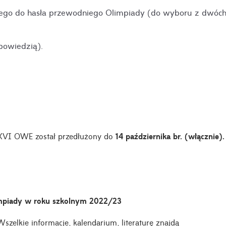
cego do hasła przewodniego Olimpiady (do wyboru z dwóc
powiedzią).
XXVI OWE został przedłużony do
14 października br. (włącznie).
impiady w roku szkolnym 2022/23
szelkie informacje, kalendarium, literaturę znajdą