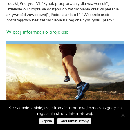
Ludzki, Priorytet VI "Rynek pracy otwarty dla wszystkich",
Działanie 6.1 "Poprawa dostępu do zatrudnienia oraz wspieranie
aktywności zawodowej", Poddziałanie 6.1.1 "Wsparcie osób
pozostających bez zatrudnienia na regionalnym rynku pracy".
Więcej informacji o projekcie
Korzystanie z niniejszej strony internetowej oznacza zgodę na
OPE
regulamin strony internetowej.
Zgoda
Regulamin strony