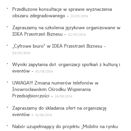
Przedłużone konsultacje w sprawie wyznaczenia
obszaru zdegradowanego -
23/09/2016
Zapraszamy na szkolenia językowe organizowane w
IDEA Przestrzeń Biznesu -
20/09/2016
„Cyfrowe biuro” w IDEA Przestrzeń Biznesu -
06/09/2016
Wyniki zapytania dot. organizacji spotkań z kulturą i
eventów -
30/08/2016
UWAGA!!! Zmiana numerów telefonów w
Inowrocławskim Ośrodku Wspierania
Przedsiębiorczości -
24/08/2016
Zapraszamy do składania ofert na organizację
eventów -
16/08/2016
Nabór uzupełniający do projektu „Mobilni na rynku