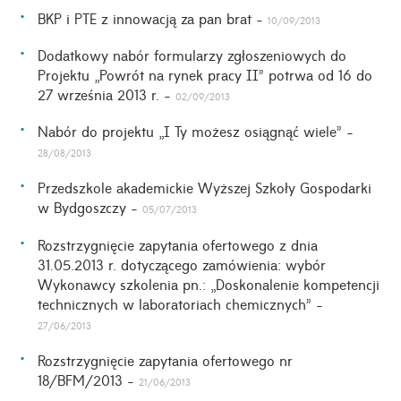
BKP i PTE z innowacją za pan brat -
10/09/2013
Dodatkowy nabór formularzy zgłoszeniowych do
Projektu „Powrót na rynek pracy II” potrwa od 16 do
27 września 2013 r. -
02/09/2013
Nabór do projektu „I Ty możesz osiągnąć wiele” -
28/08/2013
Przedszkole akademickie Wyższej Szkoły Gospodarki
w Bydgoszczy -
05/07/2013
Rozstrzygnięcie zapytania ofertowego z dnia
31.05.2013 r. dotyczącego zamówienia: wybór
Wykonawcy szkolenia pn.: „Doskonalenie kompetencji
technicznych w laboratoriach chemicznych” -
27/06/2013
Rozstrzygnięcie zapytania ofertowego nr
18/BFM/2013 -
21/06/2013