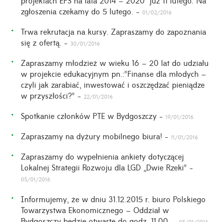
zgłoszenia czekamy do 5 lutego. -
01/02/2016
Trwa rekrutacja na kursy. Zapraszamy do zapoznania
się z ofertą. -
30/01/2016
Zapraszamy młodzież w wieku 16 – 20 lat do udziału
w projekcie edukacyjnym pn.:”Finanse dla młodych –
czyli jak zarabiać, inwestować i oszczędzać pieniądze
w przyszłości?” -
22/01/2016
Spotkanie członków PTE w Bydgoszczy -
19/01/2016
Zapraszamy na dyżury mobilnego biura! -
11/01/2016
Zapraszamy do wypełnienia ankiety dotyczącej
Lokalnej Strategii Rozwoju dla LGD „Dwie Rzeki” -
05/01/2016
Informujemy, że w dniu 31.12.2015 r. biuro Polskiego
Towarzystwa Ekonomicznego – Oddział w
Bydgoszczy będzie otwarte do godz. 11.00. -
05/01/2016