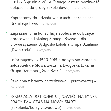
już 12-13 grudnia 2015r. Istnieje jeszcze mozliwość
dołączenia do grupy szkoleniowej. -
02/12/2015
Zapraszamy do udziału w kursach i szkoleniach.
Rekrutacja trwa. -
01/12/2015
Zapraszamy na konsultacje społeczne dotyczące
opracowania Lokalnej Strategii Rozwoju dla
Stowarzyszenia Bydgoska Lokalna Grupa Działania
„Dwie rzeki”. -
25/11/2015
Informujemy, iż 15.10.2015 r. odbyło się zebranie
założycielskie Stowarzyszenia Bydgoska Lokalna
Grupa Działania „Dwie Rzeki”. -
17/11/2015
Szkolenia z branży narzędziowej i przetwórczej -
10/10/2015
REKRUTACJA DO PROJEKTU „POWRÓT NA RYNEK
PRACY IV – CZAS NA NOWY START”
(szkolenia/kursy zawodowe) -
22/09/2015