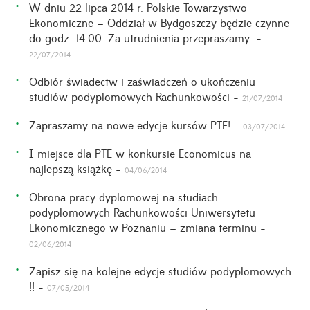
W dniu 22 lipca 2014 r. Polskie Towarzystwo
Ekonomiczne – Oddział w Bydgoszczy będzie czynne
do godz. 14.00. Za utrudnienia przepraszamy. -
22/07/2014
Odbiór świadectw i zaświadczeń o ukończeniu
studiów podyplomowych Rachunkowości -
21/07/2014
Zapraszamy na nowe edycje kursów PTE! -
03/07/2014
I miejsce dla PTE w konkursie Economicus na
najlepszą książkę -
04/06/2014
Obrona pracy dyplomowej na studiach
podyplomowych Rachunkowości Uniwersytetu
Ekonomicznego w Poznaniu – zmiana terminu -
02/06/2014
Zapisz się na kolejne edycje studiów podyplomowych
!! -
07/05/2014