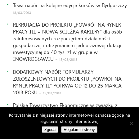
Trwa nabór na kolejne edycje kursów w Bydgoszczy -
18/03/2013
REKRUTACJA DO PROJEKTU „POWRÓT NA RYNEK
PRACY III – NOWA ŚCIEŻKA KARIERY” dla osób
zainteresowanych rozpoczęciem działalności
gospodarczej i otrzymaniem jednorazowej dotacji
inwestycyjnej do 40 tys. zł w grupie w
INOWROCŁAWIU -
15/03/2013
DODATKOWY NABÓR FORMULARZY
ZGŁOSZENIOWYCH DO PROJEKTU „POWRÓT NA
RYNEK PRACY II” POTRWA OD 12 DO 25 MARCA
2013 ROKU -
12/03/2013
Polskie Towarzystwo Ekonomiczne w związku z
realizacją projektu „Razem łatwiej” poszukuje
Korzystanie z niniejszej strony internetowej oznacza zgodę na
wykonawców materiałów promocyjnych – Zapytanie
OPE
regulamin strony internetowej.
o cenę (z dn05.03.2014 r.) -
05/03/2013
Zgoda
Regulamin strony
REKRUTACJA DO PROJEKTU „POWRÓT NA RYNEK