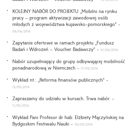
KOLEJNY NABÓR DO PROJEKTU „Mobilni na rynku
pracy – program aktywizacji zawodowej osób
młodych z województwa kujawsko-pomorskiego” -
06/06/2016
Zapytanie ofertowe w ramach projektu „Fundusz
Badań i Wdrożeń – Voucher Badawczy” -
01/06/2016
Nabór uzupełniający do grupy odbywającej mobilność
ponadnarodową w Niemczech -
17/05/2016
Wykład nt.: „Reforma finansów publicznych” -
13/05/2016
Zapraszamy do udziału w kursach. Trwa nabór. -
11/05/2016
Wykład Pani Profesor dr hab. Elżbiety Mączyńskiej na
Bydgoskim Festiwalu Nauki -
05/05/2016