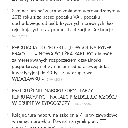
Seminarium poświęcone zmianom wprowadzonym w
2013 roku z zakresie: podatku VAT, podatku
dochodowego od osób fizycznych i prawnych, kas
rejestrujących oraz promocji aplikacji e-Deklaracje. -
16/04/2013
REKRUTACJA DO PROJEKTU „POWRÓT NA RYNEK
PRACY III – NOWA ŚCIEŻKA KARIERY” dla osób
zainteresowanych rozpoczęciem działalności
gospodarczej i otrzymaniem jednorazowej dotacji
inwestycyjnej do 40 tys. zł w grupie we
WŁOCŁAWKU -
15/04/2013
PRZEDŁUŻENIE NABORU FORMULARZY
REKRUTACYJNYCH NA „ABC PRZEDSIĘBIORCZOŚCI”
W GRUPIE W BYDGOSZCZY -
15/04/2013
Kolejna tura naboru na szkolenia / kursy zawodowe
w ramach projektu „Powrót na rynek pracy III –
nowa ścieżka kariery” -
15/04/2013