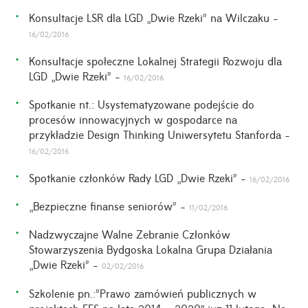
Konsultacje LSR dla LGD „Dwie Rzeki” na Wilczaku -
16/02/2016
Konsultacje społeczne Lokalnej Strategii Rozwoju dla
LGD „Dwie Rzeki” -
16/02/2016
Spotkanie nt.: Usystematyzowane podejście do
procesów innowacyjnych w gospodarce na
przykładzie Design Thinking Uniwersytetu Stanforda -
16/02/2016
Spotkanie członków Rady LGD „Dwie Rzeki” -
16/02/2016
„Bezpieczne finanse seniorów” -
11/02/2016
Nadzwyczajne Walne Zebranie Członków
Stowarzyszenia Bydgoska Lokalna Grupa Działania
„Dwie Rzeki” -
02/02/2016
Szkolenie pn.:”Prawo zamówień publicznych w
projektach EFS na lata 2014 – 2020″ juz 11 lutego. Na