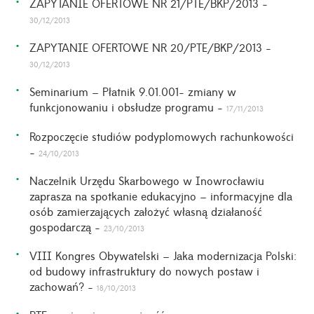
ZAPYTANIE OFERTOWE NR 21/PTE/BKP/2013 -
30/12/2013
ZAPYTANIE OFERTOWE NR 20/PTE/BKP/2013 -
30/12/2013
Seminarium – Płatnik 9.01.001- zmiany w
funkcjonowaniu i obsłudze programu -
17/11/2013
Rozpoczęcie studiów podyplomowych rachunkowości
-
24/10/2013
Naczelnik Urzędu Skarbowego w Inowrocławiu
zaprasza na spotkanie edukacyjno – informacyjne dla
osób zamierzających założyć własną działaność
gospodarczą -
23/10/2013
VIII Kongres Obywatelski – Jaka modernizacja Polski:
od budowy infrastruktury do nowych postaw i
zachowań? -
18/10/2013