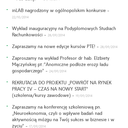
inLAB nagrodzony w ogólnopolskim konkursie -
22/10/2014
Wykład inauguracyjny na Podyplomowych Studiach
Rachunkowości -
28/09/2014
Zapraszamy na nowe edycje kursów PTE! -
28/09/2014
Zaproszamy na wykład Profesor dr hab. Elżbiety
Mączyńskiej pt.:”Anomiczne podłoże erozji ładu
gospodarczego” -
24/09/2014
REKRUTACJA DO PROJEKTU „POWRÓT NA RYNEK
PRACY IV – CZAS NA NOWY START”
(szkolenia/kursy zawodowe) -
19/09/2014
Zapraszamy na konferencję szkoleniową pn.
„Neuroekonomia, czyli o wpływie badań nad
aktywnością mózgu na Twój sukces w biznesie i w
życiu” -
17/09/2014