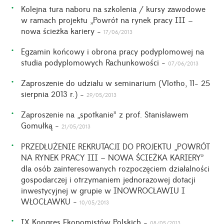
Kolejna tura naboru na szkolenia / kursy zawodowe
w ramach projektu „Powrót na rynek pracy III –
nowa ścieżka kariery -
17/06/2013
Egzamin końcowy i obrona pracy podyplomowej na
studia podyplomowych Rachunkowości -
07/06/2013
Zaproszenie do udziału w seminarium (Vlotho, 11- 25
sierpnia 2013 r.) -
29/05/2013
Zaproszenie na „spotkanie” z prof. Stanisławem
Gomułką -
21/05/2013
PRZEDŁUŻENIE REKRUTACJI DO PROJEKTU „POWRÓT
NA RYNEK PRACY III – NOWA ŚCIEŻKA KARIERY”
dla osób zainteresowanych rozpoczęciem działalności
gospodarczej i otrzymaniem jednorazowej dotacji
inwestycyjnej w grupie w INOWROCŁAWIU I
WŁOCŁAWKU -
10/05/2013
IX Kongres Ekonomistów Polskich -
08/05/2013